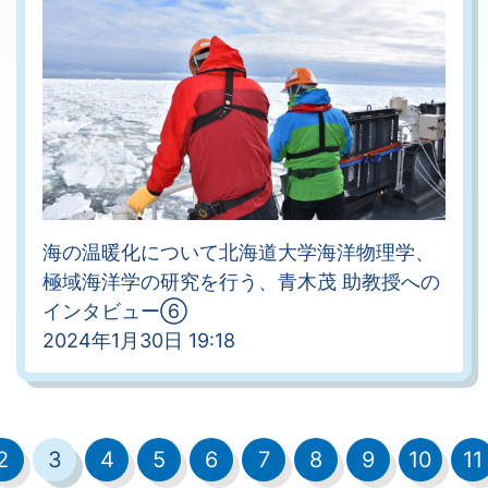
海の温暖化について北海道大学海洋物理学、
極域海洋学の研究を行う、青木茂 助教授への
インタビュー⑥
2024年1月30日 19:18
2
3
4
5
6
7
8
9
10
11