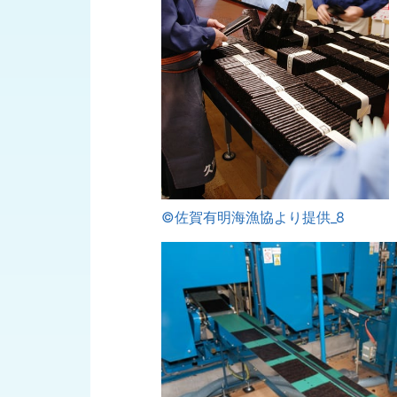
©佐賀有明海漁協より提供_8