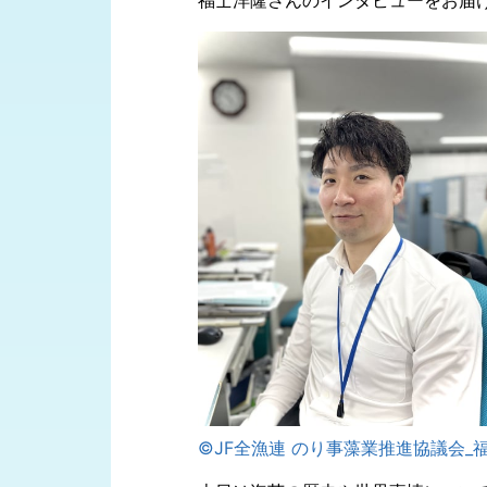
福士洋隆さんのインタビューをお届
©JF全漁連 のり事藻業推進協議会_