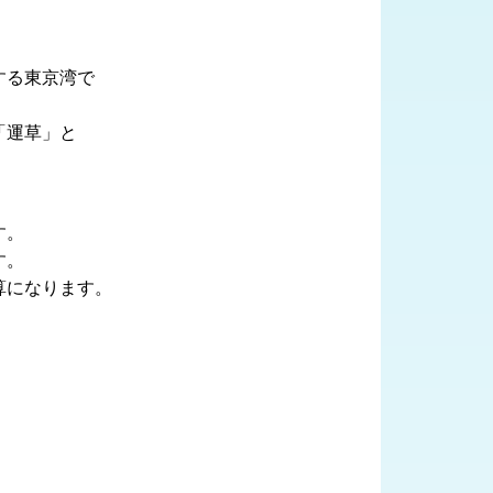
する東京湾で
「運草」と
す。
す。
算になります。