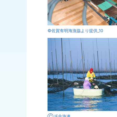
©佐賀有明海漁協より提供_10
ⒸJF全漁連