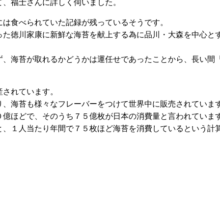
て、福士さんに詳しく伺いました。
には食べられていた記録が残っているそうです。
った徳川家康に新鮮な海苔を献上する為に品川・大森を中心と
ず、海苔が取れるかどうかは運任せであったことから、長い間
。
産されています。
り、海苔も様々なフレーバーをつけて世界中に販売されていま
０億ほどで、そのうち７５億枚が日本の消費量と言われていま
と、１人当たり年間で７５枚ほど海苔を消費しているという計